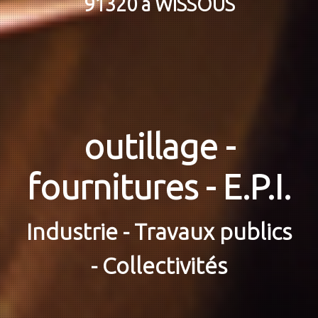
91320 à WISSOUS
outillage -
fournitures - E.P.I.
s
Industrie - Travaux publics
- Collectivités